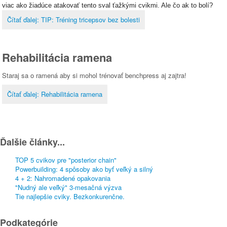
viac ako žiadúce atakovať tento sval ťažkými cvikmi. Ale čo ak to bolí?
Čítať ďalej: TIP: Tréning tricepsov bez bolesti
Rehabilitácia ramena
Staraj sa o ramená aby si mohol trénovať benchpress aj zajtra!
Čítať ďalej: Rehabilitácia ramena
Ďalšie články...
TOP 5 cvikov pre "posterior chain"
Powerbuilding: 4 spôsoby ako byť veľký a silný
4 + 2: Nahromadené opakovania
"Nudný ale veľký" 3-mesačná výzva
Tie najlepšie cviky. Bezkonkurenčne.
Podkategórie