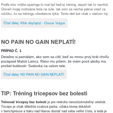
Podľa slov môjho sparinga to mal byť bežný tréning, aspoň tak to navrhol.
Úroveň mojej motivácie bola na nule, tak som sa nechal pekne viesť za
ručičku, čo sa tréningu všeobecne týka. Tento deň bol však v niečom iný.
Čítať ďalej: Kľuk obyčajný - Clucus Vulgus
NO PAIN NO GAIN NEPLATÍ!
PRÍPAD Č. 1
Detailne si pamätám, ako som sa cítil, keď so mnou prvý krát chvíľu
pozápasil Matúš Laincz. Ráno mu píšem, že mám pocit akoby ma
prešiel buldozér. Svalovka na celom tele.
Čítať ďalej: NO PAIN NO GAIN NEPLATÍ!
TIP: Tréning tricepsov bez bolesti
Trénovať tricepsy bez bolesti
je pre niekoho nerozlúsknuteľný oriešok.
Triceps je však dôležitá svalová partia
,
vďaka ktorej dokážeš
v benchpresse a tlaku nad hlavou dostať nad seba veľké čísla
,
a teda je