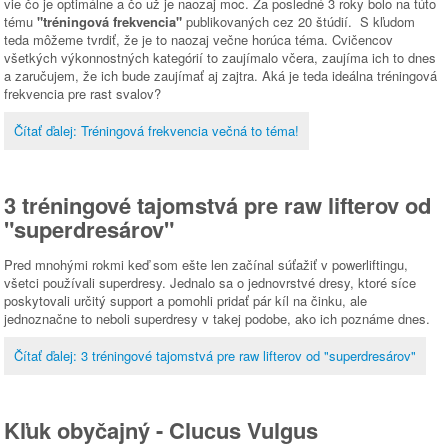
vie čo je optimálne a čo už je naozaj moc. Za posledné 3 roky bolo na túto
tému
"tréningová frekvencia"
publikovaných cez 20 štúdií. S kľudom
teda môžeme tvrdiť, že je to naozaj večne horúca téma. Cvičencov
všetkých výkonnostných kategórií to zaujímalo včera, zaujíma ich to dnes
a zaručujem, že ich bude zaujímať aj zajtra. Aká je teda ideálna tréningová
frekvencia pre rast svalov?
Čítať ďalej: Tréningová frekvencia večná to téma!
3 tréningové tajomstvá pre raw lifterov od
"superdresárov"
Pred mnohými rokmi keď som ešte len začínal súťažiť v powerliftingu,
všetci používali superdresy. Jednalo sa o jednovrstvé dresy, ktoré síce
poskytovali určitý support a pomohli pridať pár kíl na činku, ale
jednoznačne to neboli superdresy v takej podobe, ako ich poznáme dnes.
Čítať ďalej: 3 tréningové tajomstvá pre raw lifterov od "superdresárov"
Kľuk obyčajný - Clucus Vulgus