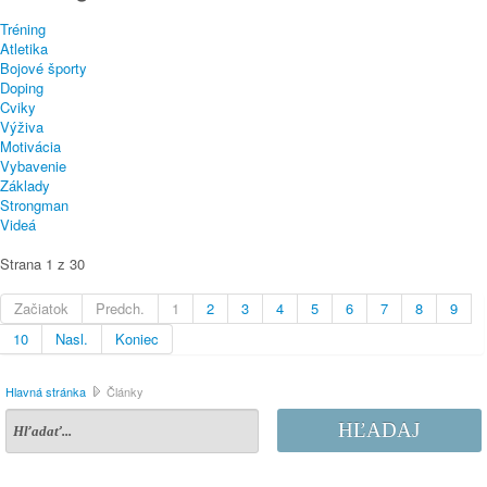
Tréning
Atletika
Bojové športy
Doping
Cviky
Výživa
Motivácia
Vybavenie
Základy
Strongman
Videá
Strana 1 z 30
Začiatok
Predch.
1
2
3
4
5
6
7
8
9
10
Nasl.
Koniec
Hlavná stránka
Články
HĽADAJ