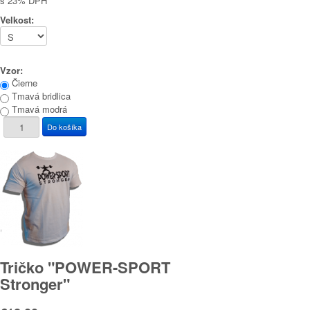
s 23% DPH
Velkost:
Vzor:
Čierne
Tmavá bridlica
Tmavá modrá
Tričko "POWER-SPORT
Stronger"