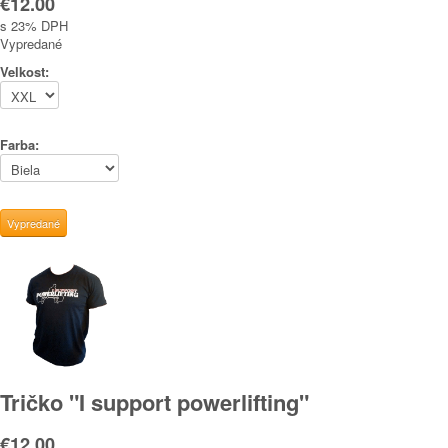
€12.00
s 23% DPH
Vypredané
Velkost:
Farba:
Tričko "I support powerlifting"
€12.00