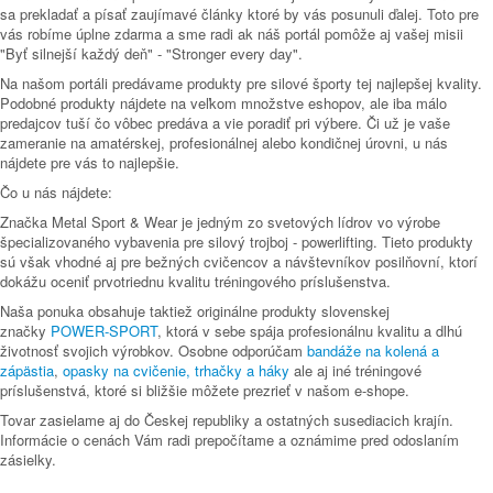
sa prekladať a písať zaujímavé články ktoré by vás posunuli ďalej. Toto pre
vás robíme úplne zdarma a sme radi ak náš portál pomôže aj vašej misii
"Byť silnejší každý deň" - "Stronger every day".
Na našom portáli predávame produkty pre silové športy tej najlepšej kvality.
Podobné produkty nájdete na veľkom množstve eshopov, ale iba málo
predajcov tuší čo vôbec predáva a vie poradiť pri výbere. Či už je vaše
zameranie na amatérskej, profesionálnej alebo kondičnej úrovni, u nás
nájdete pre vás to najlepšie.
Čo u nás nájdete:
Značka Metal Sport & Wear je jedným zo svetových lídrov vo výrobe
špecializovaného vybavenia pre silový trojboj - powerlifting. Tieto produkty
sú však vhodné aj pre bežných cvičencov a návštevníkov posilňovní, ktorí
dokážu oceniť prvotriednu kvalitu tréningového príslušenstva.
Naša ponuka obsahuje taktiež originálne produkty slovenskej
značky
POWER-SPORT
, ktorá v sebe spája profesionálnu kvalitu a dlhú
životnosť svojich výrobkov. Osobne odporúčam
bandáže na kolená a
zápästia
,
opasky na cvičenie,
trhačky a háky
ale aj iné tréningové
príslušenstvá, ktoré si bližšie môžete prezrieť v našom e-shope.
Tovar zasielame aj do Českej republiky a ostatných susediacich krajín.
Informácie o cenách Vám radi prepočítame a oznámime pred odoslaním
zásielky.