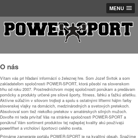
MENU
O nás
Vítam vás pri hľadaní informácií o železnej hre. Som Jozef Svitok a som
zakladateľom spoločnosti POWER-SPORT, ktorá pôsobí na slovenskom
trhu od roku 2007. Prostredníctvom mojej spoločnosti ponúkam a predávam
pomôcky a produkty určené pre silové športy, fitness, ľahkú a ťažkú atletiku.
Aktívne súťažím v silovom trojboji a spolu s ostatnými liftermi hájim farby
slovenskej vlajky na domácich, medzinárodných a svetových pretekoch.
Absolvoval som tiež niekoľko pretekov v amatérskych silných mužoch.
Dovoľte mi teda privítať Vás na stránke spoločnosti POWER-SPORT a
ponúknuť Vám sortiment produktov tej najlepšej kvality akú používajú
powerlifteri a vrcholoví športovci celého sveta.
Primárne zameranie portálu POWER-SPORT je na kvalitný obsah. Snažíme