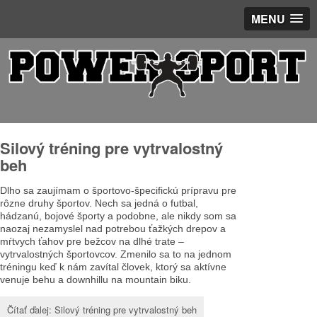
MENU
Silový tréning pre vytrvalostný
beh
Dlho sa zaujímam o športovo-špecifickú prípravu pre
rôzne druhy športov. Nech sa jedná o futbal,
hádzanú, bojové športy a podobne, ale nikdy som sa
naozaj nezamyslel nad potrebou ťažkých drepov a
mŕtvych ťahov pre bežcov na dlhé trate –
vytrvalostných športovcov. Zmenilo sa to na jednom
tréningu keď k nám zavítal človek, ktorý sa aktívne
venuje behu a downhillu na mountain biku.
Čítať ďalej: Silový tréning pre vytrvalostný beh