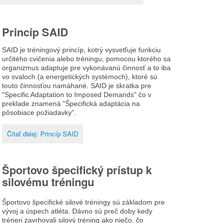
Princíp SAID
SAID je tréningový princíp, kotrý vysvetľuje funkciu
určitého cvičenia alebo tréningu, pomocou ktorého sa
organizmus adaptuje pre vykonávanú činnosť a to iba
vo svaloch (a energetických systémoch), ktoré sú
touto činnosťou namáhané. SAID je skratka pre
"Specific Adaptation to Imposed Demands" čo v
preklade znamená "Špecifická adaptácia na
pôsobiace požiadavky".
Čítať ďalej: Princíp SAID
Športovo špecifický prístup k
silovému tréningu
Športovo špecifické silové tréningy sú základom pre
vývoj a úspech atléta. Dávno sú preč doby kedy
tréneri zavrhovali silový tréning ako niečo, čo