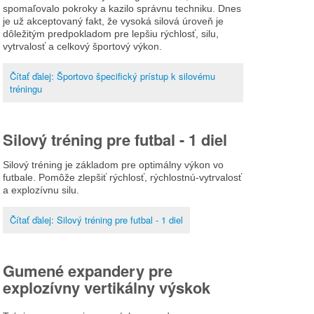
spomaľovalo pokroky a kazilo správnu techniku. Dnes
je už akceptovaný fakt, že vysoká silová úroveň je
dôležitým predpokladom pre lepšiu rýchlosť, silu,
vytrvalosť a celkový športový výkon.
Čítať ďalej: Športovo špecifický prístup k silovému
tréningu
Silový tréning pre futbal - 1 diel
Silový tréning je základom pre optimálny výkon vo
futbale. Pomôže zlepšiť rýchlosť, rýchlostnú-vytrvalosť
a explozívnu silu.
Čítať ďalej: Silový tréning pre futbal - 1 diel
Gumené expandery pre
explozívny vertikálny výskok