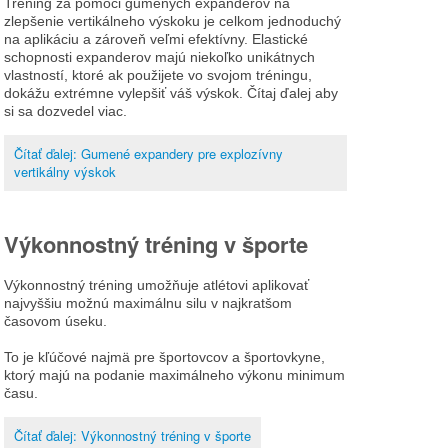
Tréning za pomoci gumených expanderov na
zlepšenie vertikálneho výskoku je celkom jednoduchý
na aplikáciu a zároveň veľmi efektívny. Elastické
schopnosti expanderov majú niekoľko unikátnych
vlastností, ktoré ak použijete vo svojom tréningu,
dokážu extrémne vylepšiť váš výskok. Čítaj ďalej aby
si sa dozvedel viac.
Čítať ďalej: Gumené expandery pre explozívny
vertikálny výskok
Výkonnostný tréning v športe
Výkonnostný tréning umožňuje atlétovi aplikovať
najvyššiu možnú maximálnu silu v najkratšom
časovom úseku.
To je kľúčové najmä pre športovcov a športovkyne,
ktorý majú na podanie maximálneho výkonu minimum
času.
Čítať ďalej: Výkonnostný tréning v športe