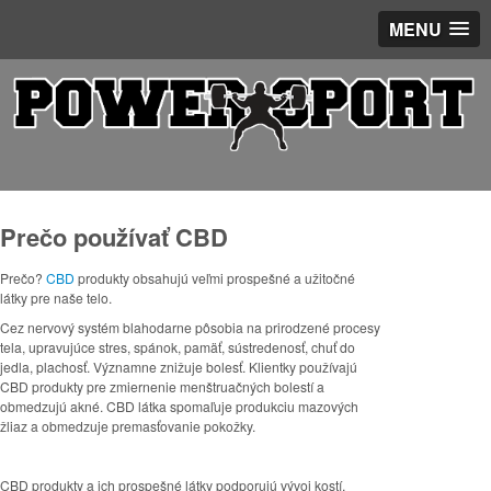
MENU
Prečo používať CBD
Prečo?
CBD
produkty obsahujú veľmi prospešné a užitočné
látky pre naše telo.
Cez nervový systém blahodarne pôsobia na prirodzené procesy
tela, upravujúce stres, spánok, pamäť, sústredenosť, chuť do
jedla, plachosť. Významne znižuje bolesť. Klientky používajú
CBD produkty pre zmiernenie menštruačných bolestí a
obmedzujú akné. CBD látka spomaľuje produkciu mazových
žliaz a obmedzuje premasťovanie pokožky.
CBD produkty a ich prospešné látky podporujú vývoj kostí,