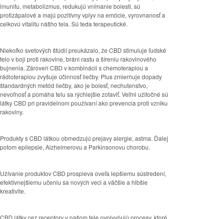
imunitu, metabolizmus, redukujú vnímanie bolesti, sú
protizápalové a majú pozitívny vplyv na emócie, vyrovnanosť a
celkovú vitalitu nášho tela. Sú teda terapeutické.
Niekoľko svetových štúdií preukázalo, že CBD stimuluje ľudské
telo v boji proti rakovine, bráni rastu a šíreniu rakovinového
bujnenia. Zároveň CBD v kombinácii s chemoterapiou a
rádioterapiou zvyšuje účinnosť liečby. Plus zmierňuje dopady
štandardných metód liečby, ako je bolesť, nechutenstvo,
nevoľnosť a pomáha telu sa rýchlejšie zotaviť. Veľmi užitočné sú
látky CBD pri pravidelnom používaní ako prevencia proti vzniku
rakoviny.
Produkty s CBD látkou obmedzujú prejavy alergie, astma. Ďalej
potom epilepsie, Aizheimerovu a Parkinsonovu chorobu.
Užívanie produktov CBD prospieva oveľa lepšiemu sústredení,
efektívnejšiemu učeniu sa nových veci a väčšie a hlbšie
kreativite.
CBD látky cez receptory v našom tele ovplyvňujú procesy, ktoré