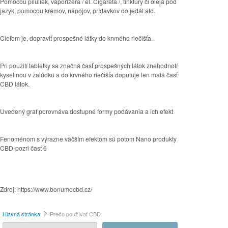
Pomocou piluliek, vaporizéra / el. Cigareta /, tinktúry či oleja pod
jazyk, pomocou krémov, nápojov, prídavkov do jedál atď.
Cieľom je, dopraviť prospešné látky do krvného riečišťa.
Pri použití tabletky sa značná časť prospešných látok znehodnotí
kyselinou v žalúdku a do krvného riečišťa doputuje len malá časť
CBD látok.
Uvedený graf porovnáva dostupné formy podávania a ich efekt
Fenoménom s výrazne väčším efektom sú potom Nano produkty
CBD-pozri časť 6
Zdroj: https://www.bonumocbd.cz/
Hlavná stránka
Prečo používať CBD