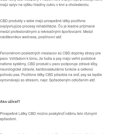
majú vplyv na výšku hladiny cukru v krvi a cholesterolu.
CBD produkty v sebe majú prospešné látky pozitívne
ovplyvňujúce procesy rehabilitácie. Čo je kladne prijímané
medzi profesionálnymi a rekreačnými športovcami. Medzi
návštevníkov wellness, posilňovní atď.
Fenoménom posledných mesiacov sú CBD doplnky stravy pre
psov. Vzhľadom k tomu, že ľudia a psy majú veľmi podobné
natívne systémy, CBD produkt u psov podporuje zdravé kĺby,
neurologické zdravie, kardiovaskulárne funkcie a celkovú
pohodu psa. Pozitívne látky CBD pôsobia na srsť, psy sa lepšie
vyrovnávajú so stresom, napr. Spôsobeným odlúčením atď.
Ako užívať?
Prospešné Látky CBD možno poskytnúť nášmu telo rôznymi
spôsobmi.