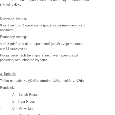
šikmej lavičke
Doobedný tréning:
6 až 8 sérií po 3 opakovania (použi svoje maximum pre 5
opakovaní)
Poobedný tréning:
4 až 5 sérií po 8 až 10 opakovaní (použi svoje maximum
pre 12 opakovaní)
Počas večerných tréningov si nechávaj rezervu a pri
poslednej sérii choď do zlyhania.
3. Spôsob:
Ťažko na začiatku týždňa, stredne ťažko neskôr v týždni
Pondelok:
- A – Bench Press
- B - Floor Press
- C – Mŕtvy ťah