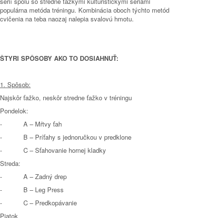
sérií spolu so stredne ťažkými kulturistickými sériami
populárna metóda tréningu. Kombinácia oboch týchto metód
cvičenia na teba naozaj nalepia svalovú hmotu.
ŠTYRI SPÔSOBY AKO TO DOSIAHNUŤ:
1. Spôsob:
Najskôr ťažko, neskôr stredne ťažko v tréningu
Pondelok:
-
A
– Mŕtvy ťah
-
B
– Príťahy s jednoručkou v predklone
-
C
– Sťahovanie hornej kladky
Streda:
-
A
– Zadný drep
-
B
– Leg Press
-
C
– Predkopávanie
Piatok