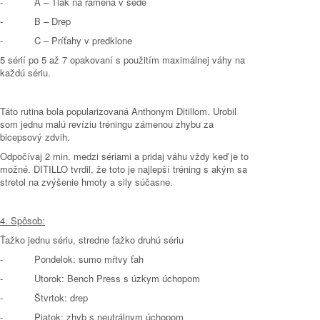
- A – Tlak na ramená v sede
- B – Drep
- C – Príťahy v predklone
5 sérií po 5 až 7 opakovaní s použitím maximálnej váhy na
každú sériu.
Táto rutina bola popularizovaná Anthonym Ditillom. Urobil
som jednu malú revíziu tréningu zámenou zhybu za
bicepsový zdvih.
Odpočívaj 2 min. medzi sériami a pridaj váhu vždy keď je to
možné. DITILLO tvrdil, že toto je najlepší tréning s akým sa
stretol na zvýšenie hmoty a sily súčasne.
4. Spôsob:
Ťažko jednu sériu, stredne ťažko druhú sériu
- Pondelok: sumo mŕtvy ťah
- Utorok: Bench Press s úzkym úchopom
- Štvrtok: drep
- Piatok: zhyb s neutrálnym úchopom