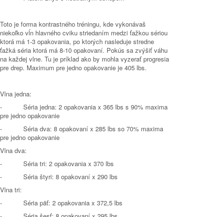
Toto je forma kontrastného tréningu, kde vykonávaš
niekoľko vĺn hlavného cviku striedaním medzi ťažkou sériou
ktorá má 1-3 opakovania, po ktorých nasleduje stredne
ťažká séria ktorá má 8-10 opakovaní. Pokús sa zvýšiť váhu
na každej vlne. Tu je príklad ako by mohla vyzerať progresia
pre drep. Maximum pre jedno opakovanie je 405 lbs.
Vlna jedna:
- Séria jedna: 2 opakovania x 365 lbs s 90% maxima
pre jedno opakovanie
- Séria dva: 8 opakovaní x 285 lbs so 70% maxima
pre jedno opakovanie
Vlna dva:
- Séria tri: 2 opakovania x 370 lbs
- Séria štyri: 8 opakovaní x 290 lbs
Vlna tri:
- Séria päť: 2 opakovania x 372,5 lbs
- Séria šesť: 8 opakovaní x 295 lbs