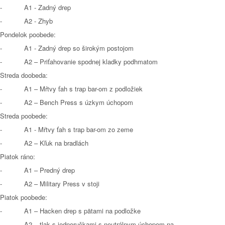
- A1 - Zadný drep
- A2 - Zhyb
Pondelok poobede:
- A1 - Zadný drep so širokým postojom
- A2 – Priťahovanie spodnej kladky podhmatom
Streda doobeda:
- A1 – Mŕtvy ťah s trap bar-om z podložiek
- A2 – Bench Press s úzkym úchopom
Streda poobede:
- A1 - Mŕtvy ťah s trap bar-om zo zeme
- A2 – Kľuk na bradlách
Piatok ráno:
- A1 – Predný drep
- A2 – Military Press v stoji
Piatok poobede:
- A1 – Hacken drep s pätami na podložke
- A2 – tlak s jednoručkami s neutrálnym úchopom na