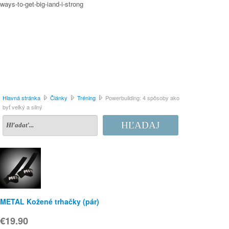
ways-to-get-big-iand-i-strong
Hlavná stránka
Články
Tréning
Powerbuilding: 4 spôsoby ako
byť veľký a silný
HĽADAJ
METAL Kožené trhačky (pár)
€19.90