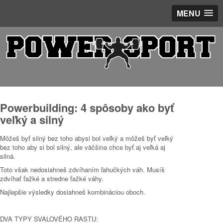
MENU
Powerbuilding: 4 spôsoby ako byť
veľký a silný
Môžeš byť silný
bez toho abysi bol veľký a môžeš byť veľký
bez toho aby si bol silný, ale väčšina chce byť aj veľká aj
silná.
Toto však nedosiahneš zdvíhaním ľahučkých váh. Musíš
zdvíhať ťažké a
stredne ťažké
váhy.
Najlepšie výsledky dosiahneš kombináciou oboch.
DVA TYPY SVALOVÉHO RASTU: