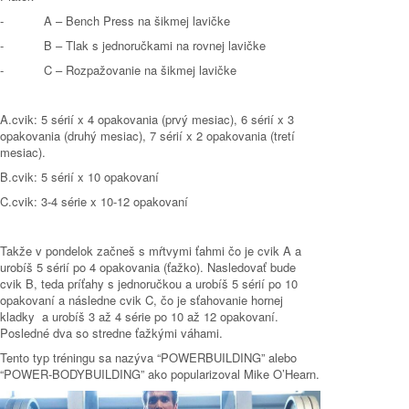
-
A
– Bench Press na šikmej lavičke
-
B
– Tlak s jednoručkami na rovnej lavičke
-
C
– Rozpažovanie na šikmej lavičke
A.cvik:
5 sérií x 4 opakovania (prvý mesiac), 6 sérií x 3
opakovania (druhý mesiac), 7 sérií x 2 opakovania (tretí
mesiac).
B.cvik:
5 sérií x 10 opakovaní
C.cvik:
3-4 série x 10-12 opakovaní
Takže v pondelok začneš s mŕtvymi ťahmi čo je cvik A a
urobíš 5 sérií po 4 opakovania (ťažko). Nasledovať bude
cvik B, teda príťahy s jednoručkou a urobíš 5 sérií po 10
opakovaní a následne cvik C, čo je sťahovanie hornej
kladky a urobíš 3 až 4 série po 10 až 12 opakovaní.
Posledné dva so stredne ťažkými váhami.
Tento typ tréningu sa nazýva “POWERBUILDING” alebo
“POWER-BODYBUILDING” ako popularizoval Mike O’Hearn.