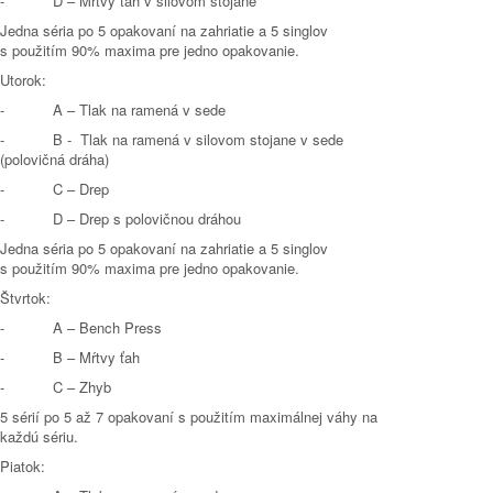
- D – Mŕtvy ťah v silovom stojane
Jedna séria po 5 opakovaní na zahriatie a 5 singlov
s použitím 90% maxima pre jedno opakovanie.
Utorok:
- A – Tlak na ramená v sede
- B - Tlak na ramená v silovom stojane v sede
(polovičná dráha)
- C – Drep
- D – Drep s polovičnou dráhou
Jedna séria po 5 opakovaní na zahriatie a 5 singlov
s použitím 90% maxima pre jedno opakovanie.
Štvrtok:
- A – Bench Press
- B – Mŕtvy ťah
- C – Zhyb
5 sérií po 5 až 7 opakovaní s použitím maximálnej váhy na
každú sériu.
Piatok: