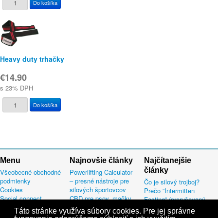
Heavy duty trhačky
€14.90
s 23% DPH
Menu
Najnovšie články
Najčítanejšie
články
Všeobecné obchodné
Powerlifting Calculator
podmienky
– presné nástroje pre
Čo je silový trojboj?
Cookies
silových športovcov
Prečo “Intermitten
Social connect
CBD pre psov, mačky
Fasting” (prerušovaný
Mapa stránok
aj ďalšie domáce
pôst) väčšinu ľudí
Táto stránke využíva súbory cookies. Pre jej správne
Informácie k osobným
miláčikov
sklame.