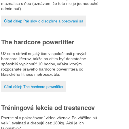
maznal sa s ňou (uznávam, že toto nie je jednoduché
odmietnuť).
Čítať ďalej: Pár slov o disciplíne a obetovaní sa
The hardcore powerlifter
Už som strávil nejaký čas v spoločnosti pravých
hardcore lifterov, takže sa cítim byť dostatočne
spôsobilý vypichnúť 10 bodov, vďaka ktorým
rozpoznáte pravého hardcore powerliftera od
klasického fitness metrosexuála.
Čítať ďalej: The hardcore powerlifter
Tréningová lekcia od trestancov
Pozrite si v pokračovaní video väznov. Po väčšine sú
velkí, svalnatí a drepujú cez 180kg. Aké je ich
tajomstvo?