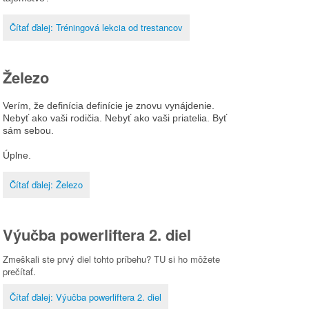
Čítať ďalej: Tréningová lekcia od trestancov
Železo
Verím, že definícia definície je znovu vynájdenie.
Nebyť ako vaši rodičia. Nebyť ako vaši priatelia. Byť
sám sebou.
Úplne.
Čítať ďalej: Železo
Výučba powerliftera 2. diel
Zmeškali ste prvý diel tohto príbehu? TU si ho môžete
prečítať.
Čítať ďalej: Výučba powerliftera 2. diel