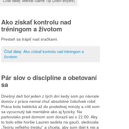
Čítať ďalej: Mental Game Tip (Josh Bryant)
Ako získať kontrolu nad
tréningom a životom
Prestaň sa trápiť nad sračkami.
Čítať ďalej: Ako získať kontrolu nad tréningom a
životom
Pár slov o disciplíne a obetovaní
sa
Dnešný deň bol jeden z tých dní kedy som po návrate
domov z práce nemal chuť absolútne čokoľvek robiť.
Práca bola hektická až do poslednej minúty a cítil som
sa vycucnutý tak mentálne ako aj fyzicky. Na
parkovisko pred domom som dorazil asi o 21:00. Aby
to bolo ešte horšie Lauren sedela na gauči, sledovala
„Teóriu veľkého tresku“ a chcela, aby som išiel k nej a