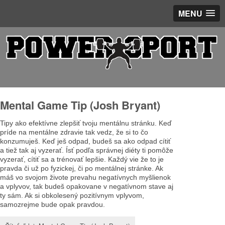
MENU
Mental Game Tip (Josh Bryant)
Tipy ako efektívne zlepšiť tvoju mentálnu stránku. Keď
príde na mentálne zdravie tak vedz, že si to čo
konzumuješ. Keď ješ odpad, budeš sa ako odpad cítiť
a tiež tak aj vyzerať. Ísť podľa správnej diéty ti pomôže
vyzerať, cítiť sa a trénovať lepšie. Každý vie že to je
pravda či už po fyzickej, či po mentálnej stránke. Ak
máš vo svojom živote prevahu negatívnych myšlienok
a vplyvov, tak budeš opakovane v negatívnom stave aj
ty sám. Ak si obkolesený pozitívnym vplyvom,
samozrejme bude opak pravdou.