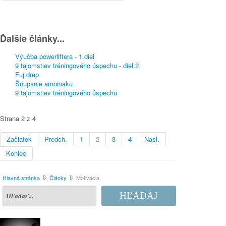
Ďalšie články...
Výučba powerliftera - 1.diel
9 tajomstiev tréningového úspechu - diel 2
Fuj drep
Šňupanie amoniaku
9 tajomstiev tréningového úspechu
Strana 2 z 4
Začiatok
Predch.
1
2
3
4
Nasl.
Koniec
Hlavná stránka
Články
Motivácia
HĽADAJ